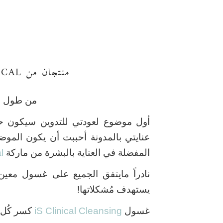
أ
منتجان من IS CLINICAL ما أستغني عنها !
من طول ال
أول موضوع لعودتي للتدوين سيكون حصر
عنايتي بالمدونة أحببت أن يكون الموض
المفضلة في العناية بالبشرة من ماركة
l
نادراً مايتفق الجميع على غسول معين
يستهدف مُشكلاتها!
غسول
Clinical Cleansing
iS
كسر كُل ا