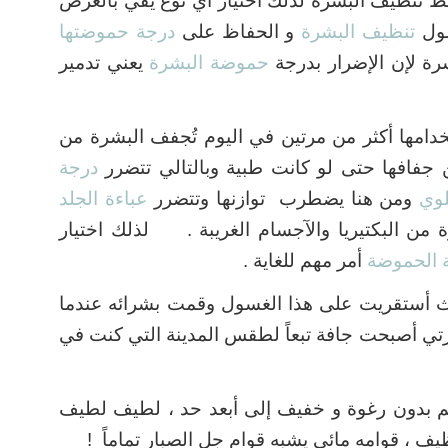
 تنظيف البشرة لذلك اختيار أي نوع يفي بالغرض
سول
تنظيف البشرة
و الحفاظ على
درجة حموضتها
ة لإن الإضرار بدرجة
حموضة البشرة
يعني تدمير
امها أكثر من مرتين في اليوم تُجفف البشرة من
ن جفافها حتى لو كانت طبية وبالتالي تتضرر
درجة
لوي
ومن هنا يضطرب توازنها وتتضرر
عباءة الجلد
 من البكتيريا والآجسام الغريبة .
لذلك اختيار
 الحموضة
أمر مهم للغاية .
ث أستقريت على هذا الغسول وقمت بشرائه عندما
ي أصبحت جافة تبعاً لطقس المدينة التي كنت في
اعم بدون رغوة و خفيف إلى أبعد حد ، لطيف لطيف
ف ، قوامه مائي يشبه قوام جل الصبار تماماً !