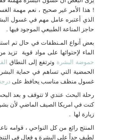
يرى البعض أن غسول البشرة مهمته فقط
! هذا الأمر غير صحيح ،
نعم مهمة الغ
الذي أعتبره عامل مهم في غسول البشر
حاجز المناعة الطبيعي الموجود فيها .
بعض أنواع المـنظفات في حال تم استخد
الماء لإحتوائها على مواد قوية تزيد م
حموضة البشرة
وترتفع إلى النطاق
الق
الحمضية التي تساهم في حماية البشرة
غسول منظف مناسب يحافظ على
درجة
رحلة البحث عندي لا تتوقف و
بعد البح
كنت في امريكا الصيف الماضي لأن بشرت
زيارة لها .
المنتج رائع من كل النواحي ، قوامه ن
لطيف جداً على البشرة و فعال في التنظي