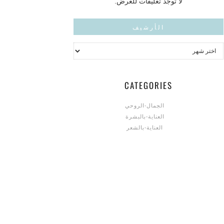
لا توجد تعليقات للعرض.
الأرشيف
CATEGORIES
الجمال-الروحي
العناية-بالبشرة
العناية-بالشعر