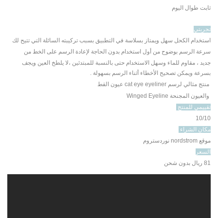
ثابت طوال اليوم
تجربتي
استخدام الكحل سهل ويمتاز بسلاسة في التطبيق بسبب تركيبته السائلة التي تتيح لك
سرعة الرسم بوضوح من أول استخدام بدون الحاجة لإعادة الرسم على الخط من
جديد
، مقاوم للماء وسهل الاستخدام حتى بالنسبة للمبتدئين ،لا يلطخ العين ويجف
بسرعة ويمكن تصحيح الأخطاء أثناء الرسم بسهولة .
منتج مثالي لرسم
cat eye eyeliner
عيون القط
والعيون المجنحة
Winged Eyeline
تقييمي للمنتج
10/10
مكان الشراء
موقع nordstrom
نوردستروم
السعر
81 ريال بدون شحن