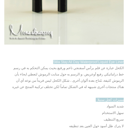
Stila Stay All Day Waterproof Liquid Eye Liner
الكحل عبارة عن قلم برأس
أسفنجي ناعم ورفيع بحيث يمكن التحكم به في رسم
خط
دراماتيكي رفيع أوعريض ،و الرسم به حول منابت الرموش لتعطي ايحاء بأن
الرموش كثيفة،
مُتاح بعدة ألوان أخرى ، شكل الكحل ليس فريداً من نوعه أي أن
هناك
منتجات أخرى شبيهه له في الشكل تماماً لكن تختلف تركيبة المنتج عن غيره
مميزات كحل ستيلا:
شديد السواد
سهل الاستخدام
سريع التنظيف
لا يترك ظل أسود حول العين بعد تنظيفه