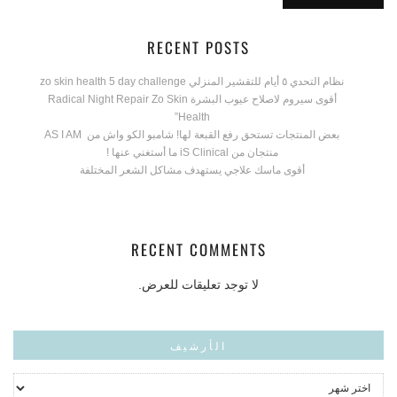
RECENT POSTS
نظام التحدي ٥ أيام للتقشير المنزلي zo skin health 5 day challenge
أقوى سيروم لاصلاح عيوب البشرة Radical Night Repair Zo Skin
Health”
بعض المنتجات تستحق رفع القبعة لها! شامبو الكو واش من AS I AM
منتجان من iS Clinical ما أستغني عنها !
أقوى ماسك علاجي يستهدف مشاكل الشعر المختلفة
RECENT COMMENTS
لا توجد تعليقات للعرض.
الأرشيف