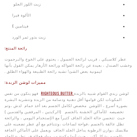
زيت اللوز الحلو
الألوة فيرا
فيتامين E
زيت بذور ثمر الورد
رائحة المنتج:
عطر كلاسيكي ، قريب لرائحة الغسول ، يحتوي على الخوخ والبرجموت
وخشب الصندل ، بعيدة عن رائحة الفواكه ورائحة الأزهار يمكن القول بأنها
ليمونية بعض الشئ! تشبه رائحة الطبيعة والهواء الطلق .
مميزات لوشن الزبدة:
لوشن زبدي القوام شبيه بالزبدة
RIGHTEOUS BUTTER
فهو يتكون من نفس
المكونات لكن قوامها أقل دهنية ودسامة من الزبدة وتتشربه البشرة
بصورة أسرع ، اللوشن مخصص لكامل الجسم بعد أخذ حمام لدش ،وتم
تخصيصه للأماكن الخشنة بالجسم (الركبتين ، المرفقين والقدمين )
حيث تتحسن حالة الجلد الجاف كثيراً مع الإستخدام اليومي ، والرائحة
تظل عالقة بالجسم ،فواحة لساعات ،وتتناغم مع أي عطر تضعينه على
ملابسك ،
يوازن الرطوبة بداخل الجلد الجاف ويعمل على الأماكن الجافة
بالجسم بشكل أكبر ، حيث أنها مكونة من مواد فعالة في تطرية الجلد