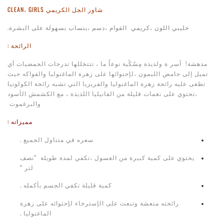
شاور الجل الكريمي CLEAN، GIRLS
حليبي اللون ،كريمي القوام ،دسم ،ينساب بسهولة على البشرة.
الرائحة :
مدهشة! آسر ة ولذيذة مِسْكُية نوعاً ما ، تتتخللها تدرجات الحمضيات أي
تميل إلى حامض الليمون ،لإحتوائها على زهرة الماغنوليا والفواكه حيث
تطغى عليه رائحة زهرة الماغنوليا والفريزيا التي تشبه رائحة الكولونيا
،تحتوي على نغمات قليلة من الفانيليا اللذيذة ، مع الكشمش الأسود
والبرغموت
مميزاته :
سعره في متناول الجميع .
يحتوي على كمية كبيرة من الغسول ،تكفي لمدة طويلة “نصف
لتر “
كمية قليلة تكفي الجسم بأكمله .
رائحته منعشة وتبعث على الإسترخاء لإحتوائه على زهرة
الماغنوليا .