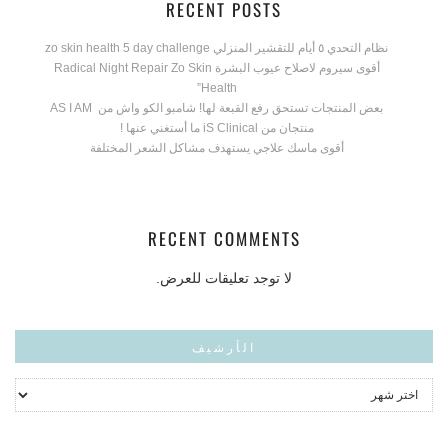
RECENT POSTS
نظام التحدي ٥ أيام للتقشير المنزلي zo skin health 5 day challenge
أقوى سيروم لاصلاح عيوب البشرة Radical Night Repair Zo Skin
Health”
بعض المنتجات تستحق رفع القبعة لها! شامبو الكو واش من AS I AM
منتجان من iS Clinical ما أستغني عنها !
أقوى ماسك علاجي يستهدف مشاكل الشعر المختلفة
RECENT COMMENTS
لا توجد تعليقات للعرض.
الأرشيف