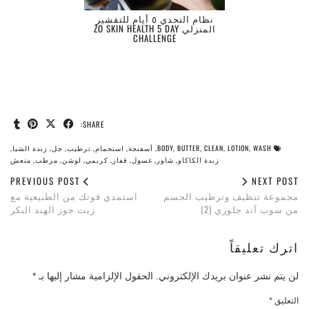
نظام التحدي ٥ أيام للتقشير
المنزلي ZO SKIN HEALTH 5 DAY
CHALLENGE
SHARE:
BODY, BUTTER, CLEAN, LOTION, WASH, أسفنجة, استحمام, ترطيب, جل, زبدة الشيا,
زبدة الكاكاو, شاور, غسول, قفاز, كريمي, لوشن, مرطب, منعش
PREVIOUS POST
NEXT POST
مجموعة تنظيف وترطيب الجسم
استمدي قوتك من الطبيعية مع
من سوب آند جلوري (2)
زيت جوز الهند البكر
اترك تعليقاً
لن يتم نشر عنوان بريدك الإلكتروني.
الحقول الإلزامية مشار إليها بـ
*
التعليق
*