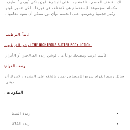
لك ، تنظف الجسم ، ناعمة جداً على البشرة ،لون بنكي “وردي” لطيف ،
مكملة لمجموعة الإستحمام هي لاتختلف عن غيرها ، لكن تتميز بلونها
وكبر حجمها ونعومتها على الجسم ،وأي نوع ممكن أن يقوم مقامها .
ثانياً :الترطيب
THE RIGHTEOUS BUTTER BODY LOTION
لوشن الترطيب
الأسم غريب ومضحك نوعاً ما ، لوشن زبدة الصالحين أو الأبرار
وصف القوام:
سائل زبدي القوام سريع الإمتصاص يمتاز بالخفة على البشرة ، لايترك أثر
دهني
المكونات
:
زبدة الشيا
زبدة الكاكا