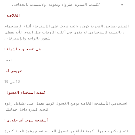
يُكسب البشرة طرواة ونعومة ولايتسبب بالجفاف .
الخلاصة :
المنتج يستحق التجربة كون روائحه تبعث على الإسترخاء أثناء الإستحمام
، بالنسبة لإستخدامي له يكون في أغلب الأوقات قبل النوم لأنه يعطي
شعور بالراحة والإسترخاء .
هل تنصحين بالشراء :
نعم
تقييمي له
10 من 10
كيفية استخدام الغسول
استخدمي الأسفنجة الخاصة بوضع الغسول كونها تعمل على تشكيل رغوة
ثلجية كبيرة داخل حمامك
أسفنجة سوب آند جلوري :
تتميز بكبر حجمها ، كمية قليلة من غسول الجسم تصنغ رغوة ثلجية كبيرة