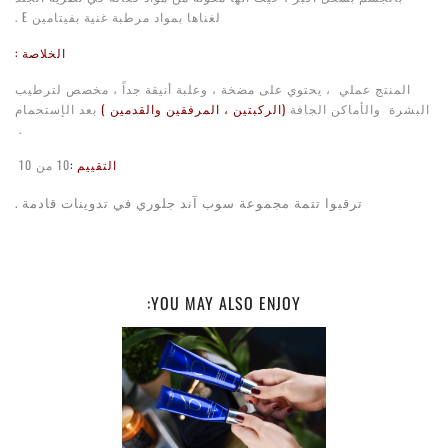
لغناها بمواد مرطبة غنية بفيتامين E .
الخلاصة :
المنتج عملي ، يحتوي على مضخة ، وعلبة أنيقة جداً ، مخصص لترطيب
البشرة والأماكن الجافة
(الركبتين ، المرفقين والقدمين )
بعد الإستحمام
.
التقييم :
10 من 10
ترقبوا تتمة مجموعة سوب آند جلوري في تدوينات قادمة .
YOU MAY ALSO ENJOY: