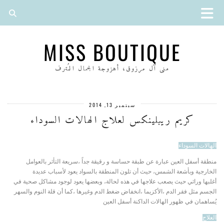
MISS BOUTIQUE
منى آل مرزوق، أهزوجة الجمال المُترف
سبتمبر 13, 2014
كريم ريبلينكس لعلاج الهالات السوداء
الهالات السوداء
منطقة أسفل العين عبارة عن طبقة حساسة و رقيقة جداً ،سريعة التأثر بالعوامل
الخارجية وبأشعة الشمس، حيث أن تلون المنطقة بالسواد يعود لأسباب عديدة
أغلبها وراثي حيث يصعب علاجها في هذه لحالة، وبعضها يعود لوجود مشاكل صحية في
الجسم مثل فقر الدم ،الأكزيما ،انخفاض ضغط الدم وغيرها ،كما أن قلة النوم والسهر
يُساهمان في ظهور الهالات الداكنة أسفل العين
العلاج