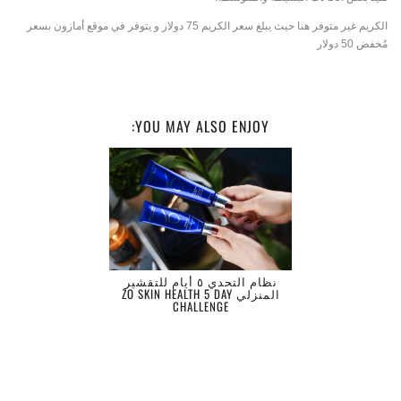
الكريم غير متوفر هنا حيث يبلغ سعر الكريم 75 دولار و يتوفر في موقع أمازون بسعر
مُخفض 50 دولار
YOU MAY ALSO ENJOY:
نظام التحدي ٥ أيام للتقشير
المنزلي ZO SKIN HEALTH 5 DAY
CHALLENGE