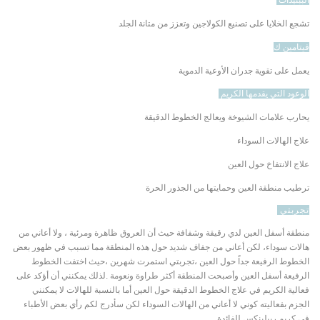
الببتيدات
تشجع الخلايا على تصنيع الكولاجين
وتعزز من متانة الجلد
فيتامين ك
يعمل على تقوية جدران الأوعية الدموية
الوعود التي يقدمها الكريم
يحارب علامات الشيوخة ويعالج الخطوط الدقيقة
علاج الهالات السوداء
علاج الانتفاخ حول العين
ترطيب منطقة العين وحمايتها من الجذور الحرة
تجربتي
منطقة أسفل العين لدي رقيقة وشفافة حيث أن العروق ظاهرة ومرئية ، ولا أعاني من
هالات سوداء، لكن أعاني من جفاف شديد حول هذه المنطقة مما تسبب في ظهور بعض
الخطوط الرفيعة جداً
حول العين ،تجربتي استمرت شهرين ،حيث اختفت الخطوط
الرفيعة أسفل العين وأصبحت المنطقة أكثر طراوة ونعومة .لذلك يمكنني أن أؤكد على
فعالية الكريم في علاج الخطوط الدقيقة حول العين أما بالنسبة للهالات لا يمكنني
الجزم بفعاليته كوني لا أعاني من الهالات السوداء لكن سأدرج لكم رأي بعض الأطباء
في كريم ريبلينكس للفائدة .