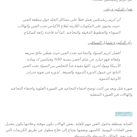
تقول الدكتورة بيلي
أن كريم ريبلينكس يعمل فعلاً على مشاكل الجلد حول منطقة العين
،حيث يحتوي على المكونات اللازمة لعلاج الأكياس تحت العين والهالات
السوداء والخطوط الدقيقة والتجاعيد ،كما أنه قاعدة رائعة للمكياج .
رأي الدكتورة شمايل السنافي
أفضل كريم للسواد والتجاعيد تحت العين حيث يعطي نتائج سريعة
وفعالة فهو عبارد عن شاي أخضر بنسبة 90% وفيتامين ك ومادة
الأرنيكا ومواد أخرى ،كلها
مفيدة جداً للتخلص من السواد تحت العين
الناتج عن خمول الدورة الدموية والصبغة .
لدوره في تقوية جدران
الأوعية الدموية
صورة قبل وبعد من النت توضح اختفاء التجاعيد في الصورة العلوية واختفاء التجاعيد
والهالات في الصورة السفلية
كلمة أخيرة
العناية بمنطقة ماحول العين مهم للغاية ،بعض الهالات تكون مؤقتة وعلاجها يكون بتعديل
بعض العادات اليومية كالسهر وبعضها يحتاج إلى علاج مطول عن طريق الكريمات التي
تفيد بعض الحالات البسيطة والمتوسطة.