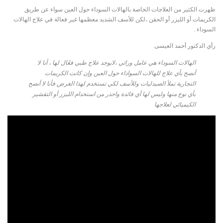
ظهرت الكثير من العلاجات الخاصة بالهالات السوداء حول العين سواء عن طريق
الكريمات أو الليزر أو الحقن ،لكن للأسف الشديد معظمها غير فعالة في علاج الهالات
السوداء .
رأي الدكتور أحمد العيسى
الهالات السوداء هي عامل وراثي ،لايوجد علاج طبي فعًال لها ، أنا لا
أنصح بأي علاج للهالات السواداء حول العين وإن كانت الكريمات
التجارية تملأ الصيدليات وللأسف لكي تستخدم لهذا الغرض فأنا لا أنصح
بأي نوع منها وليس لها أي فائدة واحذر من استخدام الليزر أو التقشير
الكيميائي لعلاجها