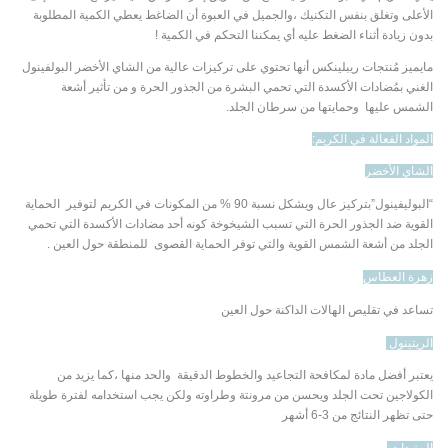
الأعلى وتغلق بنفس التكنيك ،والجميل في العبوة أن الضاغط يعطي الكمية المطلوبة
بدون زيادة أثناء الضغط عليه أي يمكننا التحكم في الكمية !
مايميز مُنتجات ريبلينكس أنها تحتوي على تركيزات عالية من الشاي الأخضر البولفينول
الغني بمُضادات الأكسدة التي تحمي البشرة من الجذور الحرة و من تأثير أشعة
الشمس عليها وحمايتها من سرطان الجلد.
المواد الفعالة في الكريم
:
الشاي الأخضر
“البوليفينول”بتركيز عال ويشكل نسبة 90 % من المكونات في الكريم لتوفير الحماية
القوية ضد الجذور الحرة التي تسبب الشيخوخة كونه أحد مضادات الأكسدة التي تحمي
الجلد من أشعة الشمس القوية والتي توفر الحماية القصوى للمنطقة حول العين .
زهرة العطاس
تساعد في تقليص الهالات الداكنة حول العين
الريتينول
يعتبر أفضل مادة لمكافحة التجاعيد والخطوط الدقيقة والحد منها ،كما يزيد من
الكولاجين تحت الجلد
ويحسن
من
مرونتة وطراوته ولكن يجب استخدامه لفترة طويلة
حتى تظهر النتائج من 3-6 أشهر