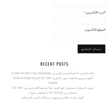
البريد الإلكتروني
*
الموقع الإلكتروني
RECENT POSTS
نظام التحدي ٥ أيام للتقشير المنزلي zo skin health 5 day challenge
أقوى سيروم لاصلاح عيوب البشرة Radical Night Repair Zo Skin
Health”
بعض المنتجات تستحق رفع القبعة لها! شامبو الكو واش من AS I AM
منتجان من iS Clinical ما أستغني عنها !
أقوى ماسك علاجي يستهدف مشاكل الشعر المختلفة