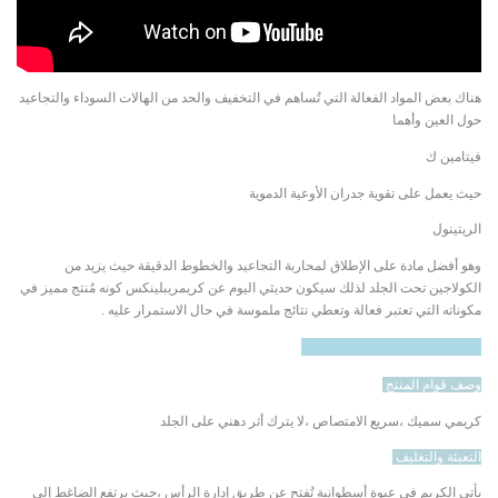
هناك بعض المواد الفعالة التي تُساهم في التخفيف والحد من الهالات السوداء والتجاعيد
حول العين وأهما
فيتامين ك
حيث يعمل على تقوية جدران الأوعية الدموية
الريتينول
وهو أفضل مادة على الإطلاق لمحاربة التجاعيد والخطوط الدقيقة حيث يزيد من
الكولاجين تحت الجلد
لذلك سيكون حديثي اليوم عن كريم
ريبلينكس كونه مُنتج مميز في
مكوناته التي تعتبر فعالة وتعطي نتائج ملموسة في حال الاستمرار عليه .
replenix eye repair cream​
وصف قوام المنتج
كريمي سميك ،سريع الامتصاص ،لا يترك أثر دهني على الجلد
التعبئة والتغليف
يأتي الكريم في عبوة أسطوانية تُفتح عن طريق إدارة الرأس ،حيث يرتفع الضاغط إلى