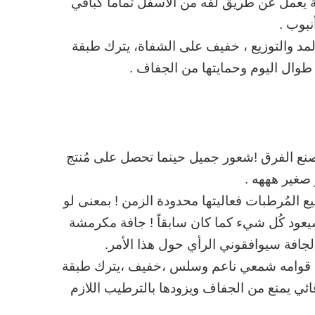
ة يعمل عن طريق لفه من الأسفل تماماً كباقي
نبوب .
مد والتوزيع ، خفيف على الشفاة، يترك طبقة
وال اليوم وحمايتها من الجفاف .
ع الفرق !شعور جميل حينما تحصل على مُنتج
صغير هههه .
مُعاناة لدي فجميع المُرطبات فعاليتها محدودة الزمن ! بمعنى لو
د كُل شيء كما كان سابقاً ! جافة مكرمشة
لجافة سيوافقوني الرأي حول هذا الأمر.
 قوامه شمعي ناعم وسلس ،خفيف ،يترك طبقة
ئي يمنع من الجفاف ويزودها بالترطيب اللازم