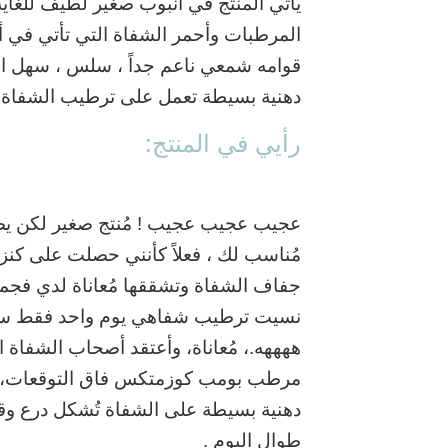
يأتي المنتج في أنبوب صغير لطيف للغاي
المرطبات وأحمر الشفاة التي تأتي في أ
قوامه شمعي ناعم جداً ، سلس ، سهل ال
دهنية بسيطة تعمل على ترطيب الشفاة ط
رأيي في المنتج:
عجيب عجيب عجيب ! مُنتج صغير لكن يصن
مُناسب لك ، فعلاً كأنني حصلت على كنز 
جفاف الشفاة وتشققها ‎
نسيت ترطيب شفاهي يوم واحد فقط سيعو
ههههه.، مُعاناة، وأعتقد أصحاب الشفاة ا
‎مرطب بومب كوزمتكس فاق التوقعات،
دهنية بسيطة على الشفاة تُشكل درع وقا
طوال اليوم .