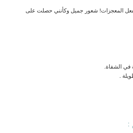
فعلاً في بعض الأحيان الأشياء الصغيرة تفعل المعجزات! ‎شعور جميل وكأنني حصلت على
: