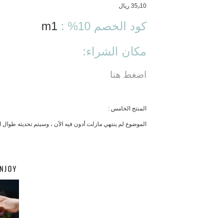
35٫10 ريال
كود الخصم 10% :
m1
مكان الشراء:
اضغط هنا
المنتج الخامس :
الموضوع لم ينتهي مازلت أدون فيه الآن ، وسيتم تحديثه طوال ال
NJOY: