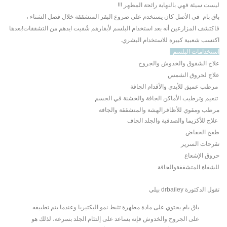
ليست سيئة فهي بالنهاية رائحة المطهر !!!
باق بام في الأصل كان يستخدم على ضروع البقر المتشققة خلال فصل الشتاء ،
فاكتشف المزارعين أنه بعد استخدام البلسم لأبقارهم شُفيت ايدهم من التشققات!بعدها
اكتسب شعبية كبيرة للاستخدام البشري.
استخدامات البلسم
علاج الشقوق والخدوش والجروح
علاج لحروق الشمس
مرطب عميق للأيدي والأقدام الجافة
تنعيم وترطيب الأماكن الجافة والخشنة في الجسم
مرطب ومقوي للأظافرالهشة والمتشققة والجافة
علاج للأكزيما والصدفية والجلد الجاف
طفح الحفاض
تقرحات السرير
حروق الإشعاع
للشفاة المتشققةوالجافة
تقول الدكتورة drbailey بيلي
باق بام يحتوي على مادة مطهرة تثبط نمو البكتيريا وعندما يتم تطبيقه
على الجروح والخدوش فإنه يساعد على إلتئام الجلد بسرعة، لذلك هو