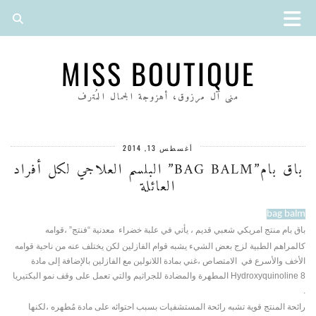
MISS BOUTIQUE
منى آل مرزوق، أهزوجة الجمال المُترف
أغسطس 13, 2014
باق بام”BAG BALM” البلسم العلاجي لكل أفراد
العائلة
bag balm
باق بام منتج امريكي شعبي قديم ، يأتي في علبة خضراء معدنية “فنتج” ،قوامه
كالمراهم
الطبية لزج بعض الشيء يشبه قوام الفازلين لكن يختلف عنه من ناحية قوامه
الأخف والأسرع في الامتصاص ،غني بمادة اللانولين مع الفازلين
بالإضافة إلى مادة
Hydroxyquinoline 8 المطهرة والمضادة للجراثيم والتي تعمل على وقف نمو البكتيريا
.
رائحة المنتج قوية تشبه رائحة المستشفيات بسبب احتوائه على مادة مُطهره ،لكنها