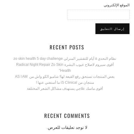
الموقع الإلكتروني
RECENT POSTS
نظام التحدي ٥ أيام للتقشير المنزلي zo skin health 5 day challenge
أقوى سيروم لاصلاح عيوب البشرة Radical Night Repair Zo Skin
Health”
بعض المنتجات تستحق رفع القبعة لها! شامبو الكو واش من AS I AM
منتجان من iS Clinical ما أستغني عنها !
أقوى ماسك علاجي يستهدف مشاكل الشعر المختلفة
RECENT COMMENTS
لا توجد تعليقات للعرض.