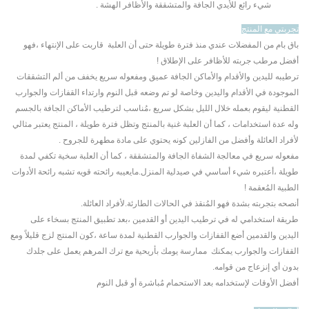
شيء رائع للأيدي الجافة والمتشققة والأظافر الهشة .
تجربتي مع المنتج
باق بام من المفضلات عندي منذ فترة طويلة حتى أن العلبة قاربت على الإنتهاء ،فهو
أفضل مرطب جربته للأظافر على الإطلاق !
ترطيبه لليدين والأقدام والأماكن الجافة عميق ومفعوله سريع يخفف من ألم التشققات
الموجودة في الأقدام واليدين وخاصة لو تم وضعه قبل النوم وارتداء القفازات والجوارب
القطنية ليقوم بعمله خلال الليل بشكل سريع ،مُناسب لترطيب الأماكن الجافة بالجسم
وله عدة استخدامات ، كما أن العلبة غنية بالمنتج وتظل فترة طويلة ، المنتج يعتبر مثالي
لأفراد العائلة وأفضل من الفازلين كونه يحتوي على مادة مطهرة للجروح .
مفعوله سريع في معالجة الشفاة الجافة والمتشققة ، كما أن العلبة سخية تكفي لمدة
طويلة ،أعتبره شيء أساسي في صيدلية المنزل.مايعيبه رائحته قويه تشبه رائحة الأدوات
الطبية المُعقمة !
أنصحه بتجربته بشدة فهو المُنقذ في الحالات الطارئة.لأفراد العائلة.
طريقة استخدامي له في ترطيب اليدين أو القدمين ،بعد تطبيق المنتج بسخاء على
اليدين والقدمين أضع القفازات والجوارب القطنية لمدة ساعة ،كون المنتج لزج قليلاً ومع
القفازات والجوارب يمكنك ممارسة يومك بأريحية مع ترك المرهم يعمل على جلدك
بدون أي إنزعاج من قوامه.
أفضل الأوقات لإستخدامه بعد الاستحمام مُباشرة أو قبل النوم