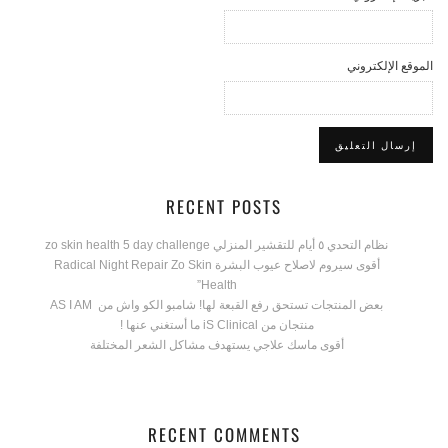
الموقع الإلكتروني
RECENT POSTS
نظام التحدي ٥ أيام للتقشير المنزلي zo skin health 5 day challenge
أقوى سيروم لاصلاح عيوب البشرة Radical Night Repair Zo Skin
Health”
بعض المنتجات تستحق رفع القبعة لها! شامبو الكو واش من AS I AM
منتجان من iS Clinical ما أستغني عنها !
أقوى ماسك علاجي يستهدف مشاكل الشعر المختلفة
RECENT COMMENTS