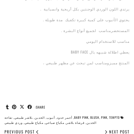
يرتدي اللون الوردي الوجنتين بكل أريحية وانسيابية .
يحتوي الأنبوب على كمية كبيرة تكفيك مدة طويلة .
المستحضرمناسب لجميع أنواع البشرة .
مناسب للاستخدام اليومي
يعطي اطلالة شبيهه بال BABY FACE
المنتج مميزومناسب لمن تبحث عن مظهر طبيعي ،
SHARE:
BABY PINK, BLUSH, PINK, TEMPTO, أحمر خدود, أنبوب, الخدين, بلاشر طبيعي, تفاحة
الخدين, فرشاة بلاشر, مكياج صباحي, مكياج طبيعي, وردي طبيعي
PREVIOUS POST
NEXT POST