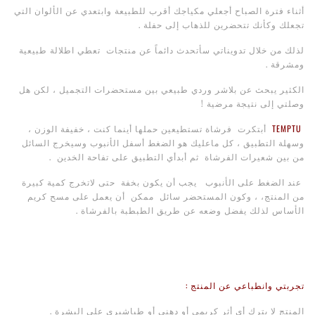
أثناء فترة الصباح أجعلي مكياجك أقرب للطبيعة وابتعدي عن الألوان التي
تجعلك وكأنك تتحضرين للذهاب إلى حفلة .
لذلك من خلال تدويناتي سأتحدث دائماً عن منتجات تعطي اطلالة طبيعية
ومشرقة .
الكثير يبحث عن بلاشر وردي طبيعي بين مستحضرات التجميل ، لكن هل
وصلتي إلى نتيجة مرضية !
TEMPTU
أبتكرت فرشاة تستطيعين حملها أينما كنت ، خفيفة الوزن ،
وسهلة التطبيق ، كل ماعليك هو الضغط أسفل الأنبوب وسيخرج السائل
من بين شعيرات الفرشاة ثم أبدأي التطبيق على تفاحة الخدين .
عند الضغط على الأنبوب يجب أن يكون بخفة حتى لاتخرج كمية كبيرة
من المنتج، ، وكون المستحضر سائل ممكن أن يعمل على مسح كريم
الأساس لذلك يفضل وضعه عن طريق الطبطبة بالفرشاة .
تجربتي وانطباعي عن المنتج :
المنتج لا يترك أي أثر كريمي أو دهني أو طباشيري على البشرة .