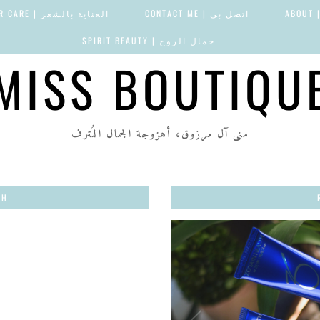
AB
اتصل بي | CONTACT ME
العناية بالشعر | HAIR CARE
جمال الروح | SPIRIT BEAUTY
MISS BOUTIQU
منى آل مرزوق، أهزوجة الجمال المُترف
TH