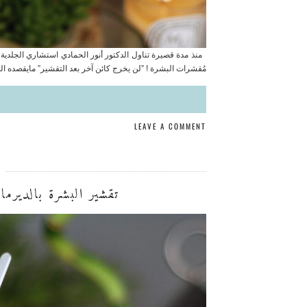
منذ مدة قصيرة تناول الدكتور أنور الحمادي استشاري الجلدي
مُقشرات البشرة ! ‎”لن يخرج كائن آخر بعد التقشير” ‎مايقصده الدكتور أنور…
LEAVE A COMMENT
تقشير البشرة بالديرما بلانينج NG