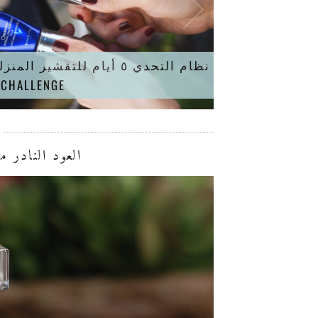
أق
SKIN HEALTH”
العود النادر من 