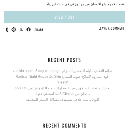
فقط ، فمهما بلغ الانسان من جهد ورُقي في حياته لن يبلغ…
VIEW POST
LEAVE A COMMENT
SHARE:
RECENT POSTS
نظام التحدي ٥ أيام للتقشير المنزلي zo skin health 5 day challenge
أقوى سيروم لاصلاح عيوب البشرة Radical Night Repair Zo Skin
Health”
بعض المنتجات تستحق رفع القبعة لها! شامبو الكو واش من AS I AM
منتجان من iS Clinical ما أستغني عنها !
أقوى ماسك علاجي يستهدف مشاكل الشعر المختلفة
RECENT COMMENTS